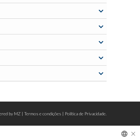
ered by
MZ
|
Termos e condições
|
Política de Privacidade.
×