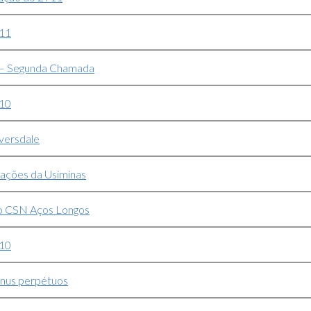
T11
 – Segunda Chamada
010
versdale
 ações da Usiminas
ão CSN Aços Longos
T10
ônus perpétuos