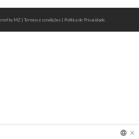
ered by
MZ
|
Termos e condições
|
Política de Privacidade.
×