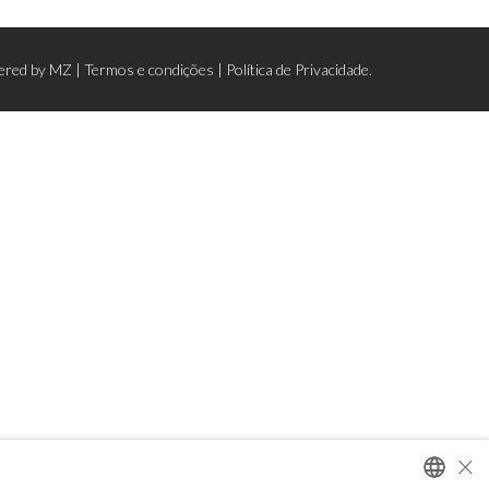
ered by
MZ
|
Termos e condições
|
Política de Privacidade.
×