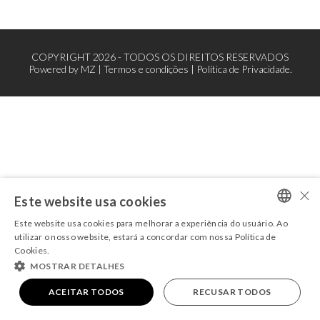
COPYRIGHT 2026 - TODOS OS DIREITOS RESERVADOS
Powered by
MZ
|
Termos e condições
|
Política de Privacidade.
×
Este website usa cookies
Este website usa cookies para melhorar a experiência do usuário. Ao
PORTUGUESE
utilizar o nosso website, estará a concordar com nossa Política de
Cookies.
ENGLISH
MOSTRAR DETALHES
ACEITAR TODOS
RECUSAR TODOS