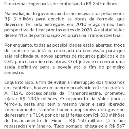
Concremat Engenharia, desembolsando R$ 350 milhões.
Na avaliação do governo, ainda são necessários pelo menos
R$ 3 bilhões para concluir as obras da ferrovia, que
deveriam ter sido entregues em 2010 e agora não têm
perspectiva de ficar prontas antes de 2020. A estatal Valec
detém 41% de participação Acionária na Transnordestina.
Por enquanto, todas as possibilidades estão abertas: troca
do controle societário, retomada da concessão para que
seja relicitada ou novos aportes de recursos públicos e da
CSN para o término das obras. O objetivo é encontrar uma
saída definitiva para a novela até o fim do primeiro
semestre.
Enquanto isso, a fim de evitar a interrupção dos trabalhos
nos canteiros, houve um acordo provisório entre as partes.
A TLSA, concessionária da Transnordestina, prometeu
injetar R$ 133,5 milhões. O orçamento da Valec para a
ferrovia, neste ano, tem o mesmo valor e será liberado
imediatamente. Também houve compromisso do governo
de ressarcir a TLSA por obras já feitas com R$ 300 milhões
de financiamento do Finor – R$ 150 milhões já foram
repassados em janeiro. Tudo somado, chega-se a R$ 567