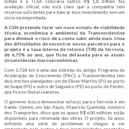
bilhão e a TLSA colocaria outros R$ 1,8 bilhão. Na
avaliação oficial, não está claro que a companhia tem
recursos suficientes para bancar esse investimento sem um
sócio na empreitada.
A CSN pretende fazer um novo estudo de viabilidade
técnica, econômica e ambiental da Transnordestina
para diminuir o risco de a conta subir ainda mais. Uma
das
dificuldades de encontrar novos parceiros para o
projeto é a taxa interna de retorno (TIR) da ferrovia,
de 6,75% ao ano, que ficou defasada para as atuais
circunstâncias
macroeconômicas.
Com 1.728 km e uma das estrelas do antigo Programa de
Aceleração do Crescimento (PAC), a Transnordestina tem
dois trechos planejados: um de Eliseu Martins (PI) ao porto
de Suape (PE) e outro de Salgueiro (PE) ao porto de Pecém,
que fica no litoral cearense.
O governo busca demonstrar esforço para a ferrovia ir em
frente. Ontem, em São Paulo, Maurício Quintella, ministro
dos Transportes, disse que os quase R$ 600 milhões estão
disponíveis para retomada das obras. O projeto, há anos,
enfrenta uma série de problemas e chegou a ser
embargado pela Justiça e teve irregularidades apontadas