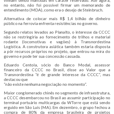
vinham sendo mantidas em caráter reservado. Até agora,
no entanto, não foi possível firmar um memorando de
entendimento (MDA), como era o desejo de Steinbruch.
Alternativa de colocar mais R$ 1,4 bilhão de dinheiro
público na ferrovia enfrenta resistências no governo.
Segundo relatos levados ao Planalto, o interesse da CCCC
não se restringiria ao fornecimento de trilhos e material
rodante (locomotivas e vagões) à Transnordestina
Logística. A construtora asiática também estaria disposta
a pôr recursos próprios no projeto, que entrou na mira do
governo e pode ter sua concessão cassada.
Eduardo Centola, sócio do Banco Modal, assessor
financeiro da CCCC no Brasil, disse ao Valor que a
Transnordestina “é de grande interesse da CCCC”, mas
destacou que
“não existe nenhuma negociação no momento”.
Maior conglomerado chinês no segmento de infraestrutura,
a CCCC desembarcou no Brasil ao assumir participação no
terminal portuário multicargas da WTorre que está sendo
erguido em São Luís (MA). Em dezembro, o grupo fechou a
compra de 80% da empresa brasileira de projetos