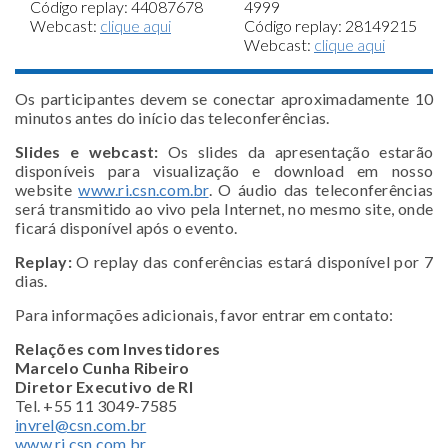
Código replay: 44087678
4999
Webcast:
clique aqui
Código replay: 28149215
Webcast:
clique aqui
Os participantes devem se conectar aproximadamente 10
minutos antes do início das teleconferências.
Slides e webcast:
Os slides da apresentação estarão
disponíveis para visualização e download em nosso
website
www.ri.csn.com.br
. O áudio das teleconferências
será transmitido ao vivo pela Internet, no mesmo site, onde
ficará disponível após o evento.
Replay:
O replay das conferências estará disponível por 7
dias.
Para informações adicionais, favor entrar em contato:
Relações com Investidores
Marcelo Cunha Ribeiro
Diretor Executivo de RI
Tel. +55 11 3049-7585
invrel@csn.com.br
www.ri.csn.com.br