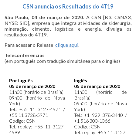
CSN anuncia os Resultados do 4T19
São Paulo, 04 de março de 2020.
A CSN [B3: CSNA3,
NYSE: SID], empresa que integra atividades de siderurgia,
mineração, cimento, logística e energia, divulga os
resultados do 4T19.
Para acessar o Release,
clique aqui
.
Teleconferências
(em português com tradução simultânea para o inglês)
Português
Inglês
05 de março de 2020
05 de março de 2020
11h00 (horário de Brasília)
11h00 (horário de
09h00 (horário de Nova
Brasília)
York)
09h00 (horário de Nova
Tel.: +55 11 3127-4971 /
York)
+55 11 3728-5971
Tel.: +1 929 378-3440 /
Código: CSN
+1 516 300-1066
Tel. replay: +55 11 3127-
Código: CSN
4999
Tel. replay: +55 11 3127-