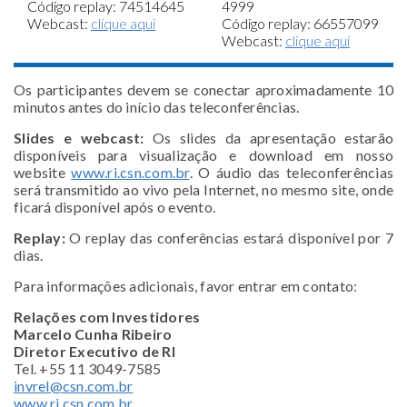
Código replay: 74514645
4999
Webcast:
clique aqui
Código replay: 66557099
Webcast:
clique aqui
Os participantes devem se conectar aproximadamente 10
minutos antes do início das teleconferências.
Slides e webcast:
Os slides da apresentação estarão
disponíveis para visualização e download em nosso
website
www.ri.csn.com.br
. O áudio das teleconferências
será transmitido ao vivo pela Internet, no mesmo site, onde
ficará disponível após o evento.
Replay:
O replay das conferências estará disponível por 7
dias.
Para informações adicionais, favor entrar em contato:
Relações com Investidores
Marcelo Cunha Ribeiro
Diretor Executivo de RI
Tel. +55 11 3049-7585
invrel@csn.com.br
www.ri.csn.com.br