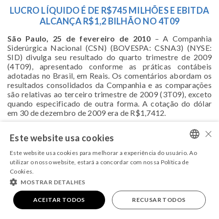
LUCRO LÍQUIDO É DE R$745 MILHÕES E EBITDA
ALCANÇA R$1,2 BILHÃO NO 4T09
São Paulo, 25 de fevereiro de 2010
– A Companhia
Siderúrgica Nacional (CSN) (BOVESPA: CSNA3) (NYSE:
SID) divulga seu resultado do quarto trimestre de 2009
(4T09), apresentado conforme as práticas contábeis
adotadas no Brasil, em Reais. Os comentários abordam os
resultados consolidados da Companhia e as comparações
são relativas ao terceiro trimestre de 2009 (3T09), exceto
quando especificado de outra forma. A cotação do dólar
em 30 de dezembro de 2009 era de R$1,7412.
×
Para acessar o arquivo em PDF,
clique aqui
.
Este website usa cookies
Este website usa cookies para melhorar a experiência do usuário. Ao
PORTUGUESE
utilizar o nosso website, estará a concordar com nossa Política de
Cookies.
ENGLISH
MOSTRAR DETALHES
COPYRIGHT 2026 - TODOS OS DIREITOS RESERVADOS
Powered by
MZ
|
Termos e condições
|
Política de Privacidade.
ACEITAR TODOS
RECUSAR TODOS