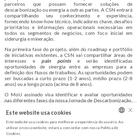
parceiros que possam fornecer soluções de
descarbonização ou energia a outras partes. A CSN entrará
compartilhando seu conhecimento e experiência,
fornecendo know-how técnico, indicadores chave, desafios
prioritários e informações operacionais necessárias em
todos os segmentos de negócios, com foco inicial em
siderurgia e mineração.
Na primeira fase do projeto, além do roadmap e portfólio
de iniciativas existentes, a CSN vai compartilhar áreas de
interesses e
pain points
e serão identificadas
oportunidades de sinergia entre as empresas para a
definição dos fluxos de trabalhos. As oportunidades podem
ser buscadas a curto prazo (1-2 anos), médio prazo (2-8
anos) ou a longo prazo (acima de 8 anos).
O MoU assinado visa identificar e avaliar oportunidades
nas diferentes fases da nossa Jornada de Descarbonização,
dessa maneira focando nas iniciativas vencedoras e com
×
chances reais de impacto.
Este website usa cookies
Este website usa cookies para melhorar a experiência do usuário. Ao
PORTUGUESE
utilizar o nosso website, estará a concordar com nossa Política de
Cookies.
ENGLISH