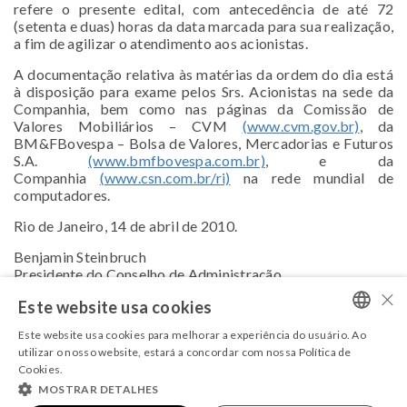
refere o presente edital, com antecedência de até 72
(setenta e duas) horas da data marcada para sua realização,
a fim de agilizar o atendimento aos acionistas.
A documentação relativa às matérias da ordem do dia está
à disposição para exame pelos Srs. Acionistas na sede da
Companhia, bem como nas páginas da Comissão de
Valores Mobiliários – CVM
(www.cvm.gov.br)
, da
BM&FBovespa – Bolsa de Valores, Mercadorias e Futuros
S.A.
(www.bmfbovespa.com.br)
, e da
Companhia
(www.csn.com.br/ri)
na rede mundial de
computadores.
Rio de Janeiro, 14 de abril de 2010.
Benjamin Steinbruch
Presidente do Conselho de Administração
×
Para acessar o arquivo em PDF,
clique aqui.
Este website usa cookies
Este website usa cookies para melhorar a experiência do usuário. Ao
PORTUGUESE
utilizar o nosso website, estará a concordar com nossa Política de
Cookies.
ENGLISH
MOSTRAR DETALHES